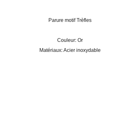
Parure motif Trèfles
Couleur: Or
Matériaux: Acier inoxydable
Kincy Jewel Box
Box bijoux surprise par abonnement unique !
CONTACTEZ-NOUS
FAQ
CONDITIONS GENERALES