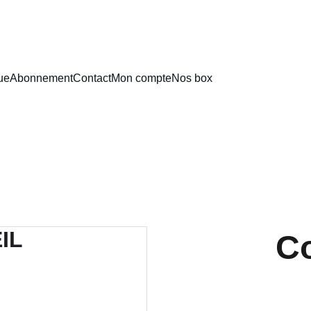
ue
Abonnement
Contact
Mon compte
Nos box
Co