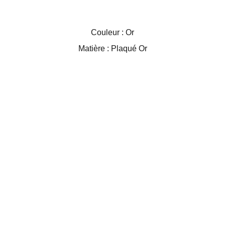
Couleur : Or
Matière : Plaqué Or
Kincy Jewel Box
Box bijoux surprise par abonnement unique !
CONTACTEZ-NOUS
FAQ
CONDITIONS GENERALES
Suivez-nous sur instagram