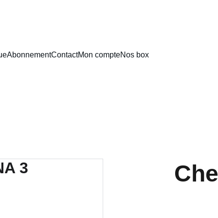
ue
Abonnement
Contact
Mon compte
Nos box
Che