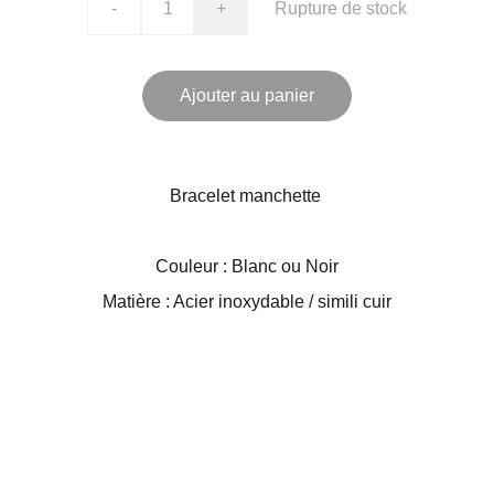
-
+
Rupture de stock
Ajouter au panier
Bracelet manchette
Couleur : Blanc ou Noir
Matière : Acier inoxydable / simili cuir
Kincy Jewel Box
Box bijoux surprise par abonnement unique !