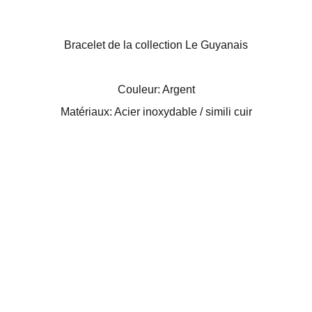
Bracelet de la collection Le Guyanais
Couleur: Argent
Matériaux: Acier inoxydable / simili cuir
Kincy Jewel Box
Box bijoux surprise par abonnement unique !
CONTACTEZ-NOUS
FAQ
CONDITIONS GENERALES